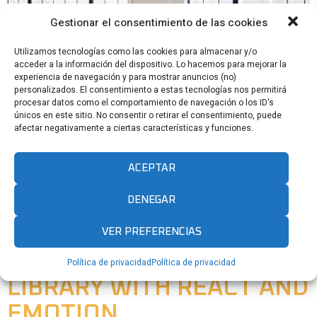
Gestionar el consentimiento de las cookies
Utilizamos tecnologías como las cookies para almacenar y/o
acceder a la información del dispositivo. Lo hacemos para mejorar la
experiencia de navegación y para mostrar anuncios (no)
personalizados. El consentimiento a estas tecnologías nos permitirá
procesar datos como el comportamiento de navegación o los ID's
únicos en este sitio. No consentir o retirar el consentimiento, puede
afectar negativamente a ciertas características y funciones.
Lorem ipsum dolor sit amet, consectetur adipisicing elit, sed do
eiusmod tempor incididunt ut labore et dolore magna aliqua. Ut
ACEPTAR
enim ad minim veniam, quis nostrud exercitation ullamco laboris
nisi ut aliquip ex ea commodo consequat. Duis aute irure dolor in
DENEGAR
reprehenderit in voluptate velit esse cillum dolore eu fugiat nulla
pariatur. Excepteur sint occaecat […]
VER PREFERENCIAS
BUILDING A COMPONENT
Política de privacidad
Política de privacidad
LIBRARY WITH REACT AND
EMOTION