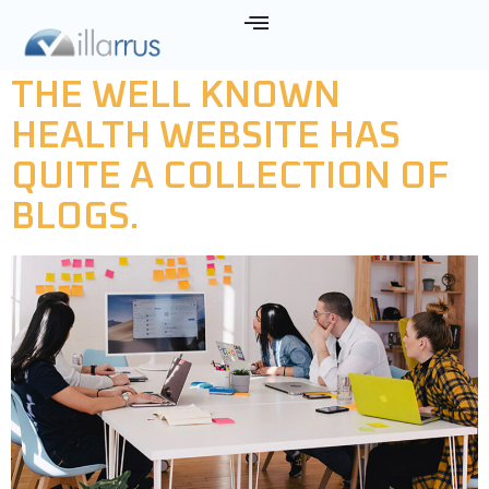
ETIQUETA:
DEVELOP
THE WELL KNOWN
HEALTH WEBSITE HAS
QUITE A COLLECTION OF
BLOGS.