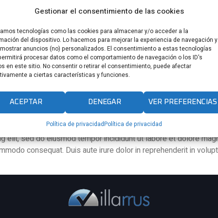
Gestionar el consentimiento de las cookies
izamos tecnologías como las cookies para almacenar y/o acceder a la
rmación del dispositivo. Lo hacemos para mejorar la experiencia de navegación y
 mostrar anuncios (no) personalizados. El consentimiento a estas tecnologías
permitirá procesar datos como el comportamiento de navegación o los ID's
s en este sitio. No consentir o retirar el consentimiento, puede afectar
tivamente a ciertas características y funciones.
ACEPTAR
DENEGAR
VER PREFERENCIAS
Política de privacidad
Política de privacidad
g elit, sed do eiusmod tempor incididunt ut labore et dolore mag
ommodo consequat. Duis aute irure dolor in reprehenderit in volupta